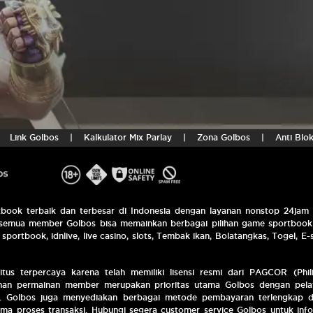
Link Golbos
|
Kalkulator Mix Parlay
|
Zona Golbos
|
Anti Blok
book terbaik dan terbesar di Indonesia dengan layanan nonstop 24jam
D semua member Golbos bisa memainkan berbagai pilihan game sportboo
rtbook, idnlive, live casino, slots, Tembak ikan, Bolatangkas, Togel, E-
us terpercaya karena telah memiliki lisensi resmi dari PAGCOR (Phil
an permainan member merupakan prioritas utama Golbos dengan pela
al. Golbos juga menyediakan berbagai metode pembayaran terlengkap d
 proses transaksi. Hubungi segera customer service Golbos untuk info