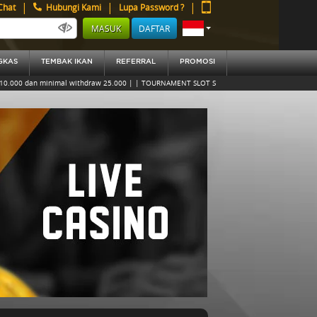
|
|
|
Chat
Hubungi Kami
Lupa Password ?
DAFTAR
GKAS
TEMBAK IKAN
REFERRAL
PROMOSI
sit 10.000 dan minimal withdraw 25.000 | | TOURNAMENT SLOT SPECIAL KEMERDEKAAN HUT Ke