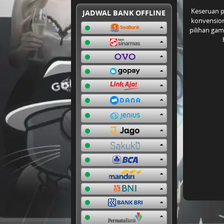
Keseruan p
JADWAL BANK OFFLINE
konvension
pilihan gam