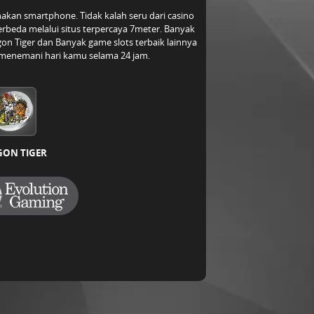
kan smartphone. Tidak kalah seru dari casino
rbeda melalui situs terpercaya 7meter. Banyak
ragon Tiger dan Banyak game slots terbaik lainnya
p menemani hari kamu selama 24 jam.
ON TIGER